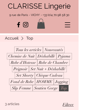
CLARISSE Lingerie
9 rue de Paris - VICHY -
+33 (0)4 70 98 58 30
Accueil
Top
Tous les articles
Nouveautés
Chemise de Nuit
Déshabillé
Pyjama
Robe d'Hotesse
Robe de Chambre
Peignoir
Set Nuit + Déshabillé
Set Shorty
Chèque Cadeau
Fond de Robe
HOMME
Jogging
Slip Femme
Soutien Gorge
Top
3 articles
Filtrer