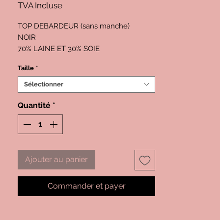
TVA Incluse
TOP DEBARDEUR (sans manche)
NOIR
70% LAINE ET 30% SOIE
REF BOGLIETTI FRB342
Taille
*
Sélectionner
Quantité
*
Ajouter au panier
Commander et payer