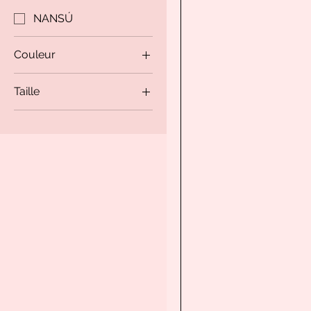
NANSÚ
Couleur
Taille
T2-S-40
T3-M-42
T4-L-44