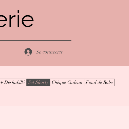
rie
Se connecter
 + Déshabillé
Set Shorty
Chèque Cadeau
Fond de Robe