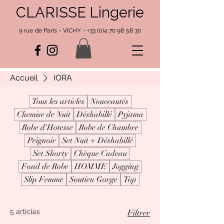
CLARISSE Lingerie
9 rue de Paris - VICHY -
+33 (0)4 70 98 58 30
Accueil
IORA
Tous les articles
Nouveautés
Chemise de Nuit
Déshabillé
Pyjama
Robe d'Hotesse
Robe de Chambre
Peignoir
Set Nuit + Déshabillé
Set Shorty
Chèque Cadeau
Fond de Robe
HOMME
Jogging
Slip Femme
Soutien Gorge
Top
5 articles
Filtrer