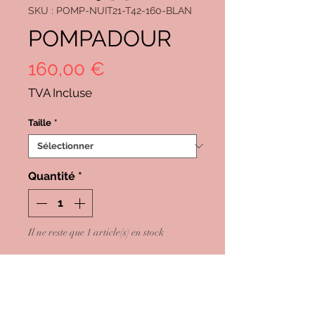
SKU : POMP-NUIT21-T42-160-BLAN
POMPADOUR
Prix
160,00 €
TVA Incluse
Taille
*
Quantité
*
Il ne reste que 1 article(s) en stock
Ajouter au panier
Commander et payer