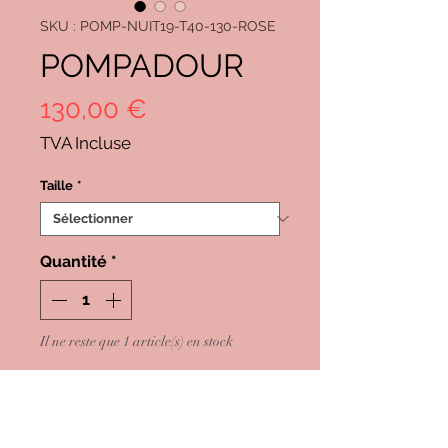
SKU : POMP-NUIT19-T40-130-ROSE
POMPADOUR
Prix
130,00 €
TVA Incluse
Taille
*
Quantité
*
Il ne reste que 1 article(s) en stock
Ajouter au panier
Commander et payer