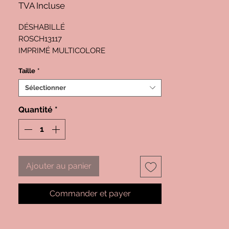
TVA Incluse
DÉSHABILLÉ
ROSCH13117
IMPRIMÉ MULTICOLORE
50% COTON - 50% MODAL
Taille
*
Sélectionner
Quantité
*
Ajouter au panier
Commander et payer