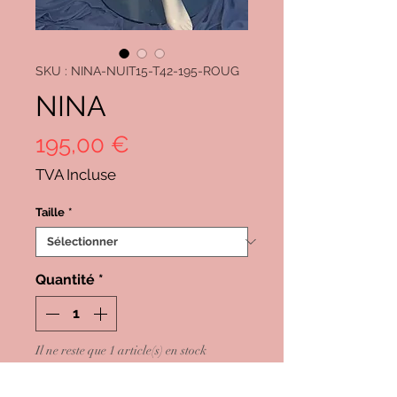
SKU : NINA-NUIT15-T42-195-ROUG
NINA
Prix
195,00 €
TVA Incluse
Taille
*
Quantité
*
Il ne reste que 1 article(s) en stock