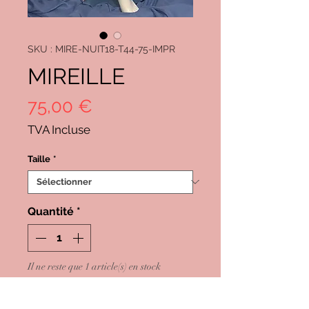
SKU : MIRE-NUIT18-T44-75-IMPR
MIREILLE
Prix
75,00 €
TVA Incluse
Taille
*
Quantité
*
Il ne reste que 1 article(s) en stock
Ajouter au panier