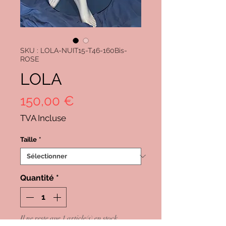
SKU : LOLA-NUIT15-T46-160Bis-
ROSE
LOLA
Prix
150,00 €
TVA Incluse
Taille
*
Quantité
*
Il ne reste que 1 article(s) en stock