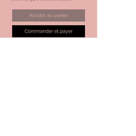
Ajouter au panier
Commander et payer
FLORE
Déshabillé
100% COTON
Feuilles Bleu
Conditions Générales de Vente
Mentions Légales
Confidentialité
Nous contacter
Guide des Tailles