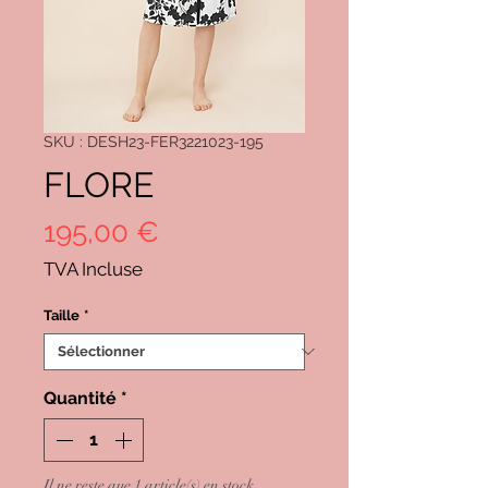
SKU : DESH23-FER3221023-195
FLORE
Prix
195,00 €
TVA Incluse
Taille
*
Quantité
*
Il ne reste que 1 article(s) en stock