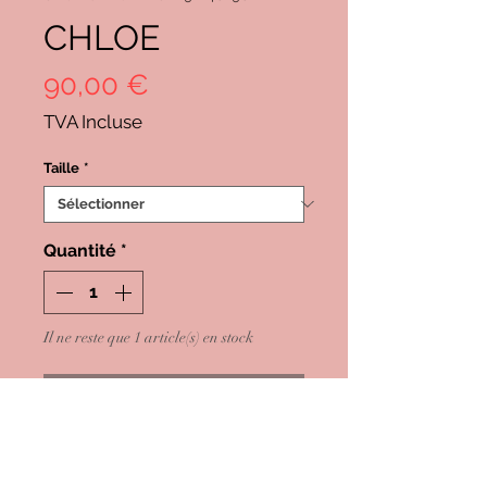
CHLOE
Prix
90,00 €
TVA Incluse
Taille
*
Quantité
*
Il ne reste que 1 article(s) en stock
Ajouter au panier
Commander et payer