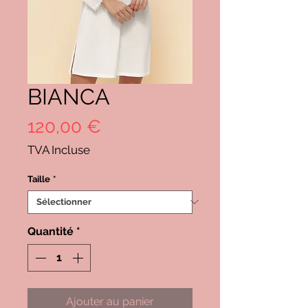
BIANCA
Prix
120,00 €
TVA Incluse
Taille
*
Quantité
*
Ajouter au panier